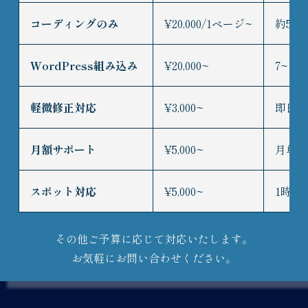
コーディングのみ
¥20,000/1ページ~
約5~
WordPress組み込み
¥20,000~
7~14
軽微修正対応
¥3,000~
即日~
月額サポート
¥5,000~
月単位
スポット対応
¥5,000~
1時間
その他ご予算に応じて対応いたします。
お気軽にお問い合わせください。